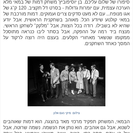
סיפורו של שלום עליכם. בן יוסיפוביץ' משחק דמות של במאי מלא
הערכה עצמית, עם יומרות גדולות - בסרט דל תקציב. 120 ק"ג של
אגו מנופח... עם לא מעט סדקים צרים ועמוקים. דמות מורכבת של
במאי קולנוע שיודע הכל. מאוהב בשחקנית הראשית, אבל יודע
שהיא לא בשבילו. רודה בכל הצוות, אבל "מלקק" לשחקן הראשי.
מנצח ביד רמה על ההפקה, אבל בסתר ליבו כנראה מתוסכל
ממקומו שנשאר מאחורי הקלעים. בעצם היה רוצה לרקוד על
המסך כאחד השחקנים.
צילום: מיקי נעם אלון
הבמאי, המשחק תפקיד מרכזי מאד בהצגה, הוא דמות שאוהבים
לשנוא, אבל גם אוהבים. הוא נותן את הנשמה. נשמה שרוטה, אבל