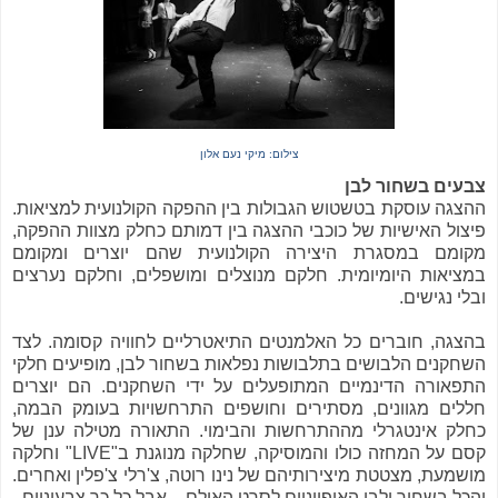
צילום: מיקי נעם אלון
צבעים בשחור לבן
ההצגה עוסקת בטשטוש הגבולות בין ההפקה הקולנועית למציאות.
פיצול האישיות של כוכבי ההצגה בין דמותם כחלק מצוות ההפקה,
מקומם במסגרת היצירה הקולנועית שהם יוצרים ומקומם
במציאות היומיומית. חלקם מנוצלים ומושפלים, וחלקם נערצים
ובלי נגישים.
בהצגה, חוברים כל האלמנטים התיאטרליים לחוויה קסומה. לצד
השחקנים הלבושים בתלבושות נפלאות בשחור לבן, מופיעים חלקי
התפאורה הדינמיים המתופעלים על ידי השחקנים. הם יוצרים
חללים מגוונים, מסתירים וחושפים התרחשויות בעומק הבמה,
כחלק אינטגרלי מההתרחשות והבימוי. התאורה מטילה ענן של
קסם על המחזה כולו והמוסיקה, שחלקה מנוגנת ב"LIVE" וחלקה
מושמעת, מצטטת מיצירותיהם של נינו רוטה, צ'רלי צ'פלין ואחרים.
והכל בשחור ולבן האופייניים לסרט האילם – אבל כל כך צבעוניים.