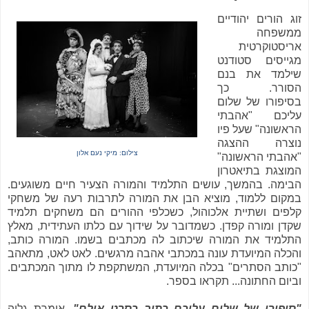
זוג הורים יהודיים
ממשפחה
אריסטוקרטית
מגייסים סטודנט
שילמד את בנם
הסורר. כך
בסיפורו של שלום
עליכם "אהבתי
הראשונה" שעל פיו
נוצרה ההצגה
צילום: מיקי נעם אלון
"אהבתי הראשונה"
המוצגת בתיאטרון
הבימה. בהמשך, עושים התלמיד והמורה הצעיר חיים משוגעים.
במקום ללמוד, מוציא הבן את המורה לתרבות רעה של משחקי
קלפים ושתיית אלכוהול, כשכלפי ההורים הם משחקים תלמיד
שקדן ומורה קפדן. כשמדובר על שידוך עם כלתו העתידית, מאלץ
התלמיד את המורה שיכתוב לה מכתבים בשמו. המורה כותב,
והכלה המיועדת עונה במכתבי אהבה מרגשים. לאט לאט, מתאהב
"כותב הסתרים" בכלה המיועדת, המשתקפת לו מתוך המכתבים.
וביום החתונה... תקראו בספר.
"סיפורו של שלום עליכם כתוב כסרט אילם"
, אומרת גליה