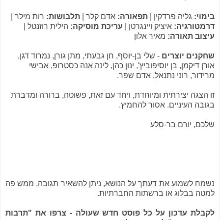
בימוי:
גליה פרדקין |
תפאורה:
אדם קלר |
תלבושות:
רות מילר |
דרמטורגיה:
איציק ויינגרטן |
עריכת מוסיקה:
הילית רוזנטל |
עיצוב תאורה:
מאיר אלון
שחקנים יוצרים
- שלי בן-יוסף, חן גבעתי, מתן גורן, נמרוד דגן,
אורן דיקמן, בן יוסיפוביץ', ינון כהן, לינה אנה כסטרופ, אבישי
מרידור, רוני נתנאל, אדם שפר.
זו הצגה יצירתית ומיוחדת, ויחד עם זאת, פשוטה, ברורה ומדברת
בגובה העיניים. אסור להחמיץ.
שלכם, יורם בר-סלע
נשמח לשמוע את דעתך על הנושא, ניתן להשאיר תגובה, ממש פה
למטה בבלוג או ברשתות החברתיות.
לקבלת עדכון על כל פוסט חדש שעולה - צרפו את "תרבות