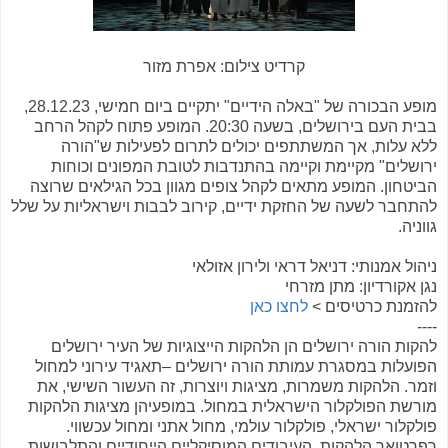
קרדיט צילום: אפרת מזור
מופע הבכורה של "באלה הידיים" יתקיים ביום חמישי, 28.12.23,
בבית העם בירושלים, בשעה 20:30. המופע פתוח לקהל הרחב
ללא עלות, אך המשתתפים יכולים לתרום לפעילות ש"הורה
ירושלים" מקיימת וקיימה בהתנדבות לטובת המפונים וכוחות
הביטחון. המופע מתאים לקהל צופים מגוון בכל הגילאים שרוצה
להתחבר לשעה של החזקת ידיים, קירוב לבבות וישראליות על שלל
גווניה.
ניהול אמנותי: דניאל דראי ולירון אזולאי
נגן אקורדיון: מתן מזרחי
להזמנת כרטיסים >
לחצו כאן
----
להקות הורה ירושלים הן הלהקות הייצוגיות של העיר ירושלים
הפועלות במסגרת עמותת הורה ירושלים –תאגיד עירוני למחול
וזמר. הלהקות משמרות, מציגות ויוצרות, זה העשור השישי, את
מורשת הפולקלור הישראלית במחול. במופעיהן מציגות הלהקות
פולקלור ישראלי, פולקלור עולמי, מחול אתני ומחול עכשווי.
רפרטואר הלהקות, העיבודים המוסיקליים הייחודיים והתלבושות