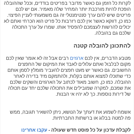
לקרות כל הזמן גם כאשר מדובר בפריטים בודדים, וככל שההובלה
הופכת להיות מורכבת יותר המחיר שלה מאמיר. אם יש לכם
פריטים שיש להם ערך סנטימנטלי זה גם משמעותי לעניין הפיצוי.
כמו כן, דווקא כאשר אין לכם רזרבות כל פריט הוא הכרחי ואתם לא
יכולים להרשות לעצמכם להפסיד אותו. שמרו על ערך התכולה
שלכם גם בהובלה.
להתכונן להובלה קטנה
מטבע הדברים, אין לכם
ארגזים
רבים אבל זה לא אומר שאין לכם
מקום לבלבול ואתם עלולים לאבד את המיקום של החפצים
החשובים. גם כאשר יש מעט חפצים להעביר מומלץ לסמן אותם
כדי שתוכלו למצוא אותם בקלות, ולהתמקם מיד בדירה לאחר
ההובלה. כמו כן, חשוב מאוד לכתוב על הארגזים והשקים שלכם
את שמכם, למקרה שמובילים את התכולה שלכם יחד עם תכולה
של דירות נוספות. כך לא יהיו אי הבנות.
אשמח לשמוע את דעתך על הנושא, ניתן להשאיר תגובה, ממש
פה למטה בבלוג או ברשתות החברתיות.
לקבלת עדכון על כל פוסט חדש שעולה -
עקבו אחרינו