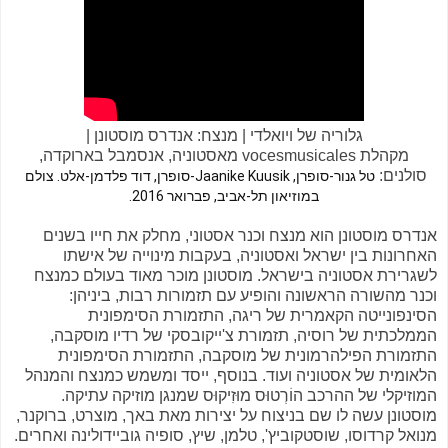
גלוריה של ויואלדי | מנצח: אנדרס מוסטונן |
מקהלת vocesmusicales מאסטוניה, אנסמבל בארוקדה,
סולנים:
טל גנור-סופרן, 
Jaanike Kuusik-סופרן, דוד פלדמן-אלט. צולם 
במוזיאון תל-אביב, פברואר 2016.
אנדרס מוסטונן הוא מנצח וכנר אסטוני, מחלק את חייו בשנים
האחרונות בין ישראל ואסטוניה, בעקבות מינוייה של אישתו
לשגרירת אסטוניה בישראל. מוסטונן מוכר מאוד בעולם כמנצח
וכנר מהשורה הראשונה והופיע עם תזמורות רבות, ביניהן:
הסינפונייטה הקאמרית של ריגה, התזמורת הסימפונית
הממלכתית של רוסיה, תזמורת צ'ייקובסקי של רדיו מוסקבה,
התזמורת הפילהרמונית של מוסקבה, התזמורת הסימפונית
הלאומית של אסטוניה ועוד. בנוסף, ייסד ומשמש כמנצח והמנהל
המוזיקלי של ההרכב הוֹרְטוּס מוּזִיקוּס שמנגן מוזיקה עתיקה.
מוסטונן עשה לו שם בניצוח על יצירות מאת באך, מוצרט, ברוקנר,
מנואל קרדוסו, שוסטקוביץ', טלמן, שיץ, סופיה גוביידולינה ואחרים.