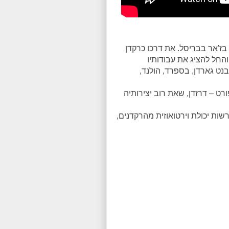
 בז'אר בבריסל. את דרכו כרקדן
לו בבריסל והחל להציג את עבודותיו
נט גארדן, בספרד, הולנד,
פורט – דרזדן, שאת רוב יצירותיה
ות יכולת וירטואוזית מהרקדנים,