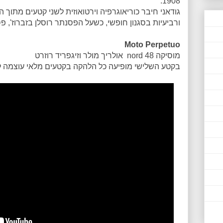
1908.
גודאני חיבר כוריאוגרפיה וירטואוזית לשני קטעים מתוך 
ורביעיות בסגנון חופשי, כשעל הפסנתר רוסלן בזברוז', פס
Moto Perpetuo
מוסיקה 48 nord אולריך מולר וזיגפריד רוזרט
בקטע השלישי מופיעה כל הלהקה בקטעים מלאי עוצמה לצ