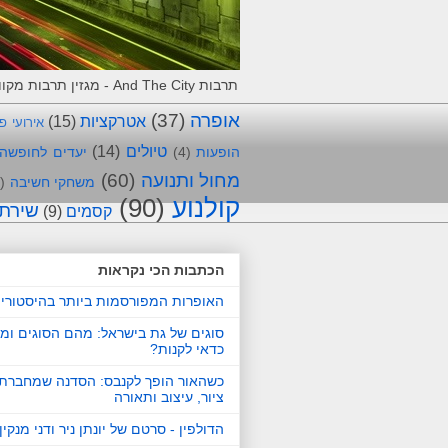
תרבות And The City - מגזין תרבות מקוון, המלצות וחוויות מאירועי תרבות. מביאים את התרבות לרשת !
אופרה
(37)
אטרקציות
(15)
אירועי פ
טיולים
(14)
הופעות
(4)
יעדים לחופשה
מחול ותנועה
(60)
משחקי חשיבה
)
קולנוע
(90)
שירת
קסמים
(9)
הכתבות הכי נקראות
האופרות המפורסמות ביותר בהיסטורי
סוגים של גת בישראל: מהם הסוגים ומ
כדאי לקנות?
כשהאור הופך לקנבס: הסדנה שמחברת 
ציור, עיצוב ותאורה
הדולפין - סרטם של יונתן ניר ודני מנקין