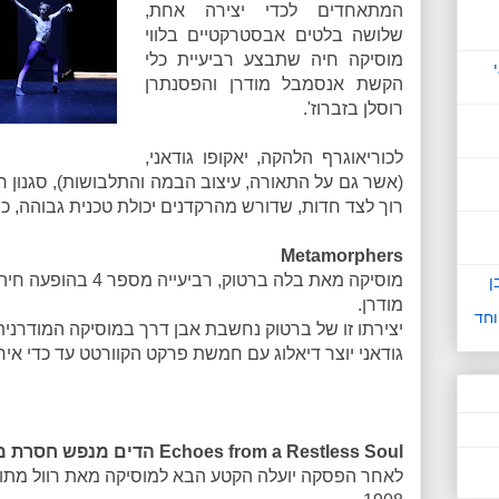
המתאחדים לכדי יצירה אחת,
שלושה בלטים אבסטרקטיים בלווי
מוסיקה חיה שתבצע רביעיית כלי
הקשת אנסמבל מודרן והפסנתרן
רוסלן בזברוז'.
לכוריאוגרף הלהקה, יאקופו גודאני,
(אשר גם על התאורה, עיצוב הבמה והתלבושות), סגנון ח
רוך לצד חדות, שדורש מהרקדנים יכולת טכנית גבוהה, 
Metamorphers
מוסיקה מאת בלה ברטוק,
ן
מודרן.
וחד
יצירתו זו של ברטוק נחשבת אבן דרך במוסיקה המודרני
גודאני יוצר דיאלוג עם חמשת פרקט הקוורטט עד כדי איחו
Echoes from a Restless Soul הדים מנפש חסרת מנוח
לאחר הפסקה יועלה הקטע הבא למוסיקה מאת רוול מתו