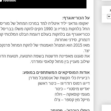
על הכוריאוגרף:
יאקופו גודאני יליד איטליה למד במרכז המחול של מוריס
החל בלהקות בפריז וב 1990 הקים להקה מש
ככוריאוגרף גם בלהקות בעולם דוגמת הבלט המלכותי קוב
דנמרק, סידני ואחרות.
מאז 2015 הוא המנהל האמנותי של להקת המחול פרנק
יצר.
את סגנונו מאפיינת חדשנות בשפת התנועה, תנועות הדורש
שילוב מעניין בין מחול קלאסי ומודרני.
אודות המוסיקאים המשתתפים במופע:
רביעיית כלי הקשת של אנסמבל מודרן
דייגו רמוס רודריגז – כינור ראשון
יאדיש מיסטרי – כינור
מגומי קוסאקה – ויולה
מייקל מץ קספר – צ'לו
רוסלן בזברוז'– פסנתר