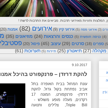
אירועים
(82)
אירועי קיץ
(9)
אמנות
(20)
אירועי פסח
(5)
ורים
(3)
מו
כנסים והרצאות
(24)
מוזיאונים
(35)
(4)
כניסה חופשית
(5)
פסטיבלי
סרטים
(29)
עיצוב
(45)
ספרים
(18)
פיסול
(20)
(5
 מקהלה
(27)
תיאטרון
(25)
תערוכות
(61)
תיירות
(5)
9.10.2017
ה
להקת דרזדן – פרנקפורט בהיכל אמנו
ה
עונת המחול בבית האופרה בתל
אביב נפתחת בקול גדול. להקת
בין
דרזדן- פרנקפורט, המונה 17
רקדנים, מעלה מופע משולש -
Triple Bill, צלילים ותנועה