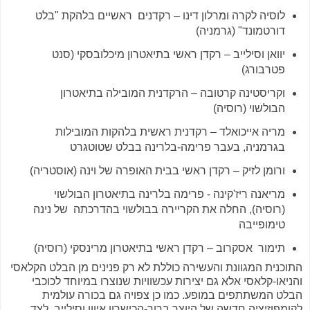
לוסיה לקרה ומרלון דינו – רקדנים ראשיים בלהקת "בלט
דורטמונד" (גרמניה)
יוואן וסילייב – רקדן ראשי בתיאטרון מיכלובסקי (סנט
פטרבורג)
וקריסטינה קרטובה – הרקדנית המובילה בתיאטרון
הבולשוי (רוסיה)
מריה אייכואלד – רקדנית ראשית בלהקות המובילות
בגרמניה, בעבר פרימה-בלרינה בבלט שטוטגרט
ורומן לזיק – רקדן ראשי בבית האופרה של וינה (אוסטריה)
מריאנה ריז'קינה - פרימה בלרינה בתיאטרון הבולשוי
(רוסיה), החלה את הקריירה בבולשוי בהדרכתה של נינה
טימופייבה
תימור אסקרוב – רקדן ראשי בתיאטרון מרינסקי (רוסיה)
התוכנית המגוונת והעשירה כוללת לא רק פנינים מן הבלט הקלאסי
והניאו-קלאסי אלא גם יצירות עכשוויות שנוצרו במיוחד לכוכבי
הבלט המשתתפים במופע. כמו כן צפויה גם בכורה עולמית
לקומפוזיציה חדשה של היוצר ברוך-הכישרון איוון וסילייב. לצד