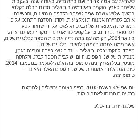
לישראל עם אמה פרידה ועם בתה נדיה. באותה שנה, בעקבות
עלייתה לארץ, הוקמה באקדמיה בירושלים סדנת הבלט הקלסי.
במשך שלוש עשרה שנים טיפחה רקדנים מצטיינים, והכשירה
אותם לקריירה אמנותית ומקצועית. רקדני הסדנה התחנכו על פי
המורשת המפוארת של הבלט הקלאסי על ידי שחזור קטעי
רפרטואר נבחרים, וכן על קטעי כוריאוגרפיה מקורית אותם יצרה.
בינואר 2004, הקימה עם בתה נדיה את בית הספר לבלט ירושלים,
אשר ממנו צמחה בהמשך להקת "בלט ירושלים".
מייסדי להקת "בלט ירושלים" – נדיה טימופייבה ומרינה נאמן,
מנכ"לית של שני הגופים. היום יש לבית הספר לבלט וללהקה
מוניטין בכל הארץ. נינה טימופייבה הלכה לעולמה בנובמבר 2014,
כיום המנהלת האמנותית של שני הגופים האלה היא נדיה
טימופייבה.
יום שני 4/9 בשעה 20:00 בנייני האומה ירושלים | להזמנת
כרטיסים הכנסו לאתר בימות.
שלכם, יורם בר-סלע