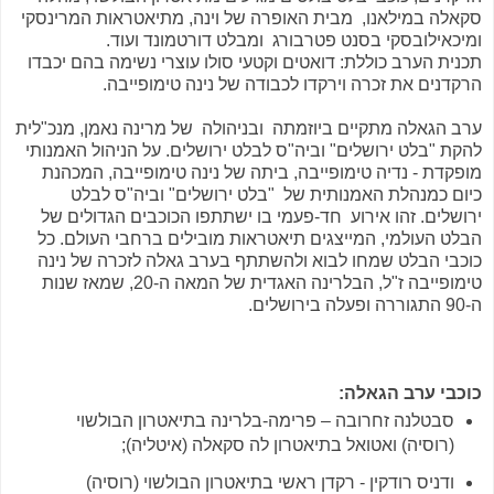
סקאלה במילאנו, מבית האופרה של וינה, מתיאטראות המרינסקי
ומיכאילובסקי בסנט פטרבורג ומבלט דורטמונד ועוד.
תכנית הערב כוללת: דואטים וקטעי סולו עוצרי נשימה בהם יכבדו
הרקדנים את זכרה וירקדו לכבודה של נינה טימופייבה.
ערב הגאלה מתקיים ביוזמתה ובניהולה של מרינה נאמן, מנכ"לית
להקת "בלט ירושלים" וביה"ס לבלט ירושלים. על הניהול האמנותי
מופקדת - נדיה טימופייבה, ביתה של נינה טימופייבה, המכהנת
כיום כמנהלת האמנותית של "בלט ירושלים" וביה"ס לבלט
ירושלים. זהו אירוע חד-פעמי בו ישתתפו הכוכבים הגדולים של
הבלט העולמי, המייצגים תיאטראות מובילים ברחבי העולם. כל
כוכבי הבלט שמחו לבוא ולהשתתף בערב גאלה לזכרה של נינה
טימופייבה ז"ל, הבלרינה האגדית של המאה ה-20, שמאז שנות
ה-90 התגוררה ופעלה בירושלים.
כוכבי ערב הגאלה:
סבטלנה זחרובה – פרימה-בלרינה בתיאטרון הבולשוי
(רוסיה) ואטואל בתיאטרון לה סקאלה (איטליה);
ודניס רודקין - רקדן ראשי בתיאטרון הבולשוי (רוסיה)