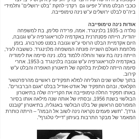
כוכבי הבלט מחו"ל יופיעו גם רקדני להקת "בלט ירושלים" ותלמידי
ביה"ס לבלט ירושלים ע"ש נינה טימופייבה.
אודות נינה טימופייבה
נולדה ב-1935 בלנינגרד. אמה, פרידה סלימן, בת למשפחה
יהודית, הייתה פסנתרנית באקדמיה לכוריאוגרפיה ע”ש וגנובה,
היום אקדמיית הבלט הרוסי ע"ש וגנובה בסנט פטרבורג. בזמן
מלחמת העולם השנייה פונתה המשפחה מלנינגרד. כששבה לעיר,
הייתה נינה בת עשר והחלה ללמוד בלט. נינה סיימה את לימודיה
באקדמיה לכוריאוגרפיה ע”ש וגנובה בלנינגרד ב-1953. אחרי
סיומה הייתה לסולנית בלהקה של תיאטרון האופרה והבלט ע”ש
קירוב.
בתוך שלוש שנים הצליחה למלא תפקידים ראשיים מהרפרטואר
הקלאסי, ובהם התפקיד של אודט-אודיל בבלט “אגם הברבורים”.
באותו תפקיד החלה טימופייבה את הקריירה שלה בתיאטרון
הבולשוי בשנת 1956, ובסתיו של אותה שנה מילאה אותו בסיור
המפורסם הראשון של בלט הבולשוי באנגליה, בתיאטרון “קובנט
גרדן”. “תשע פעמים נקראה נינה לשוב אל הבמה” – הייתה כותרת
המאמר של מבקר התרבות בעיתון “דיילי טלגרף”.