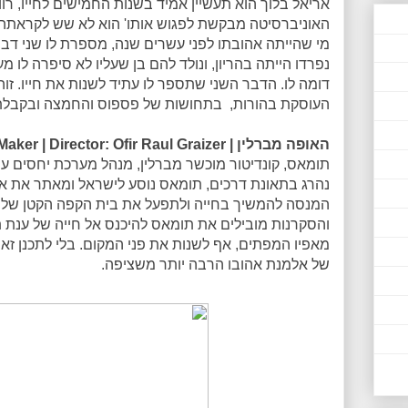
אריאל בלוך הוא תעשיין אמיד בשנות החמישים לחייו, רו
האוניברסיטה מבקשת לפגוש אותו' הוא לא שש לקראתה,
מי שהייתה אהובתו לפני עשרים שנה, מספרת לו שני דב
נפרדו הייתה בהריון, ונולד להם בן שעליו לא סיפרה לו 
דומה לו. הדבר השני שתספר לו עתיד לשנות את חייו. זו
העוסקת בהורות, בתחושות של פספוס והחמצה ובקבלת 
האופה מברלין | The CakeMaker | Director: Ofir Raul Graizer
תומאס, קונדיטור מוכשר מברלין, מנהל מערכת יחסים עם 
נהרג בתאונת דרכים, תומאס נוסע לישראל ומאתר את אש
המנסה להמשיך בחייה ולתפעל את בית הקפה הקטן שלה
והסקרנות מובילים את תומאס להיכנס אל חייה של ענת 
מאפיו המפתים, אף לשנות את פני המקום. בלי לתכנן זא
של אלמנת אהובו הרבה יותר משציפה.