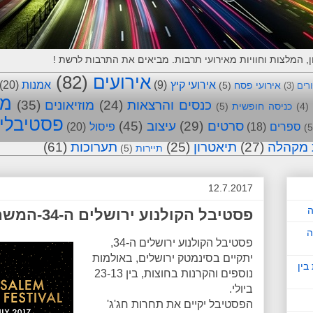
אירועים
(82)
אירועי קיץ
(9)
אמנות
(20)
אירועי פסח
(5)
ורים
(3)
מו
כנסים והרצאות
(24)
מוזיאונים
(35)
(4)
כניסה חופשית
(5)
פסטיבלי
סרטים
(29)
עיצוב
(45)
ספרים
(18)
פיסול
(20)
(5
 מקהלה
(27)
תיאטרון
(25)
תערוכות
(61)
תיירות
(5)
12.7.2017
ה
פסטיבל הקולנוע ירושלים ה-34-המשתתפים בתחרויות
ה
פסטיבל הקולנוע ירושלים ה-34,
יתקיים בסינמטק ירושלים, באולמות
בין
נוספים והקרנות בחוצות, בין 23-13
ביולי.
הפסטיבל יקיים את תחרות חג'ג'