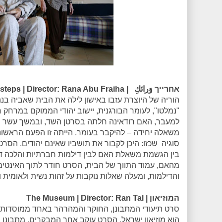
אחרייך وَرائكِ | In Her Footsteps | Director: Rana Abu Fraiha
הוריה של היוצרת עזבו באישון לילה את הבית שאביה בנ
"נמלטו", לעומר הבורגנית, יישוב יהודי הממוקם במרחק
למעבר, האם רודאינה חלתה בסרטן השד, ובמשך עשר 
משאלה יחידה – להיקבר בעומר. הייתה זו הפעם הראשונ
סוגיה שכזו: היכן לקבור את תושביו שאינם יהודים. ה
בין הגשמת משאלת האם לבין דילמות חברתיות והלכה דת
מהאם, עמוד התווך של הבית, הסרט חודר לתוך האינטי
והדילמות, ומעלה שאלות נוקבות על זהות נשית ולאומית ו
המוזיאון | The Museum | Director: Ran Tal
סרט תיעודי המתבונן, החוקר והמהרהר באחד ממוסדות
הוא מוזיאון ישראל. הסרט עוקב אחר המבקרים, מתבונן 