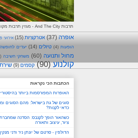
תרבות And The City - מגזין תרבות מקוון, המלצות וחוויות מאירועי תרבות. מביאים את התרבות לרשת !
אופרה
(37)
אטרקציות
(15)
אירועי פ
טיולים
(14)
הופעות
(4)
יעדים לחופשה
מחול ותנועה
(60)
משחקי חשיבה
)
קולנוע
(90)
שירת
קסמים
(9)
הכתבות הכי נקראות
האופרות המפורסמות ביותר בהיסטורי
סוגים של גת בישראל: מהם הסוגים ומ
כדאי לקנות?
כשהאור הופך לקנבס: הסדנה שמחברת 
ציור, עיצוב ותאורה
הדולפין - סרטם של יונתן ניר ודני מנקין