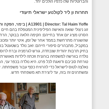
והברוטליות שלו כלפיו הולכים יחד.
תחרות ון ליר לקולנוע ישראלי תיעודי
A13901 | Director: Tal Haim Yoffe | בימוי, הפקה ותסריט: טל חיים יופה
זוג ניצולי שואה והאישה הפיליפינית המטפלת בהם חיים 
הסרט מציג יום אחד בחייהם: הקימה הלאה בבוקר, הרחצ
שהשגרה מתרחשת בממד אחר של זמן, איטי יותר ומכונס
במקביל, מתבהרים סיפורי חייהם: זאב נולד בשטעטל בפול
בחיק תרבות יהודית שנכחדה, גורש לגרמניה וברח לרוס
נולדה בוורשה למשפחה בורגנית וזכתה לילדות מאושרת 
טורחת סביבם ודואגת לכל פרט. היא נולדה בכפר עני, 
נאלצה לטוס לישראל כדי להרוויח כסף עבור משפחתה. 
ומשתרגים זה בזה, עד ליצירת תא משפחתי חדש.