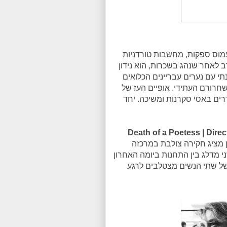
עמוס ספקות, מחשבות טורדניות
ב לאחר שנהג בשכרות, הוא נידון
י עם נערים עבריינים הכלואים
חרורם העתידי. אופיים העז של
ים באסי סקרנות ומשיכה. יחד
 מציג חקירה צולבת במרכזה
 המתגוררת ביפו. השני מדלג בין התחנות ביומה האחרון
לת שם עולמי, בת 50. העולמות של שתי הנשים מצטלבים לרגע