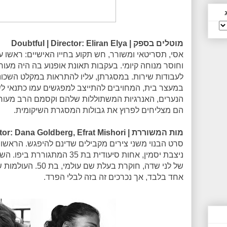
מוטלים בספק | Doubtful | Director: Eliran Elya
אסי, תסריטאי ומשורר, חש תקוע בחייו האישיים: ראשו 
וחוסר מנוחה קיומי. בעקבות תאונת אופנוע בה היה מעור
לעבודות שירות. במסגרתן, עליו להתראות במקלט השכונת
במעצר בית, המחויבים להתייצב למפגשים עמו כתנאי לש
הנערים, האנרגיות המשתוללות שלהם וקסמם הרב מעורר
הם מצליחים לפרוץ את גבולות המסגרת השיקומית.
מות המשוררת | Death of a Poetess | Director: Dana Goldberg, Efrat Mishori
סרט הבנוי משני צירים מקבילים שדינם להיפגש. הראשון
ניצבת יסמין, אחות סיעודית בת 35
של לני שדה, חוקרת בע
אחד בלבד, אך נכרכים זה בזה לבלי הפרד.