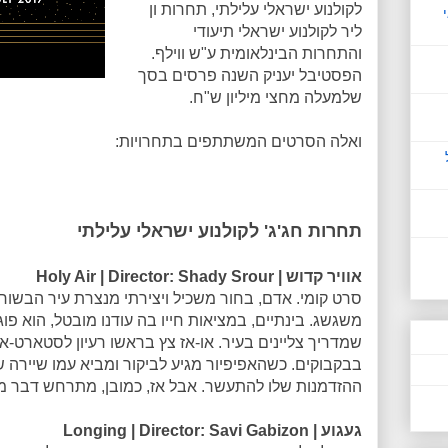
לקולנוע ישראלי עלילתי, תחרות ון
ליר לקולנוע ישראלי תיעודי
והתחרות הבינלאומית ע"ש ווילף.
הפסטיבל יעניק השנה פרסים בסך
שלמעלה מחצי מיליון ש"ח.
ואלה הסרטים המשתתפים בתחרויות:
תחרות חג'ג' לקולנוע ישראלי עלילתי
אוויר קדוש | Holy Air | Director: Shady Srour
סרט קומי. אדם, בחור משכיל ויצירתי מנצרת עיר הבשור
משגשג. בינתיים, במציאות חייו בה עודנו מובטל, הוא פו
שמדריך צליינים בעיר. או-אז צץ בראשו רעיון לסטארט-אפ
בבקבוקים. כשהאפיפיור מגיע לביקור ומביא עמו שיירה של 
ההזדמנות שלו להתעשר. אבל אז, כמובן, מתרחש דבר מה
געגוע | Longing | Director: Savi Gabizon