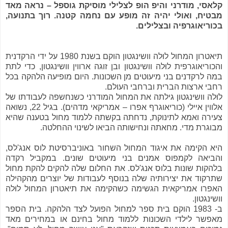
קלאסי, מודרני והיפ הופ לצלילי מוסיקת גוספל – נראה מאד
מבטיח, ואולי יהיה זה מופע עם נחמה קטנה. רוך בתנועה,
בכוריאוגרפיה ובצלילים.
תיאטרון המחול לוּלה וושינגטון הוקם בשנת 1980 על ידי הרקדנית
והכוריאוגרפית לוּלה וושינגטון ובן זוגה ארווין וושינגטון, כדי לתת
במה לרקדנים בני מיעוטים מן השכונות. היום מופיעה הלהקה בכל
רחבי ארצות הברית וברחבי העולם.
לוּלה וושינגטון גילתה את המחול המודרני כשנחשפה לעבודתו של
אלווין איילי (כוריאוגרף אפרו – אמריקאי מדהים). בגיל 22, נשואה
צעירה ואמא לתינוקת, נדחתה בקשתה ללמוד מחול בטענה שהיא
מבוגרת מדי. מחאתה ונחישותה הביאו לשינוי ההחלטה.
היא הקימה את איגוד המחול השחור באוניברסיטת לוס אנג'לס,
והביאה לקמפוס אמנים בני מיעוטים שונים. במקביל רקדה
בלהקות שונות בלוס אנג'לס. את החלום שלה להקים להקת מחול
שתרקוד את יצירותיה שלה בנוסף לעבודות של יוצרים מהקהילה
האפרו אמריקאית הגשימה כשהקימה את תיאטרון המחול לוּלה
וושינגטון.
ב- 1983 הוקם בית ספר למחול הפועל לצד הלהקה. בית הספר
מאפשר לילדי השכונות ללמוד מחול בחינם או במחירים מאד