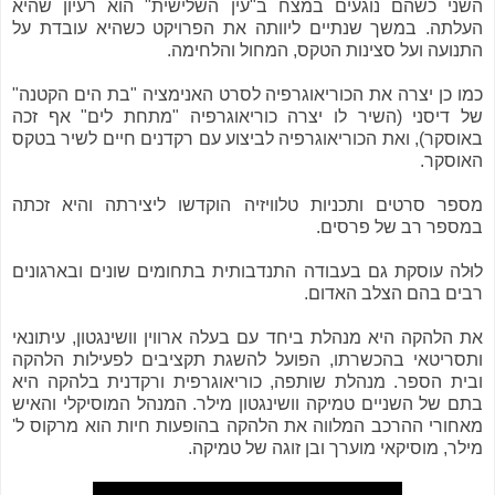
השני כשהם נוגעים במצח ב"עין השלישית" הוא רעיון שהיא
העלתה. במשך שנתיים ליוותה את הפרויקט כשהיא עובדת על
התנועה ועל סצינות הטקס, המחול והלחימה.
כמו כן יצרה את הכוריאוגרפיה לסרט האנימציה "בת הים הקטנה"
של דיסני (השיר לו יצרה כוריאוגרפיה "מתחת לים" אף זכה
באוסקר), ואת הכוריאוגרפיה לביצוע עם רקדנים חיים לשיר בטקס
האוסקר.
מספר סרטים ותכניות טלוויזיה הוקדשו ליצירתה והיא זכתה
במספר רב של פרסים.
לוּלה עוסקת גם בעבודה התנדבותית בתחומים שונים ובארגונים
רבים בהם הצלב האדום.
את הלהקה היא מנהלת ביחד עם בעלה ארווין וושינגטון, עיתונאי
ותסריטאי בהכשרתו, הפועל להשגת תקציבים לפעילות הלהקה
ובית הספר. מנהלת שותפה, כוריאוגרפית ורקדנית בלהקה היא
בתם של השניים טמיקה וושינגטון מילר. המנהל המוסיקלי והאיש
מאחורי ההרכב המלווה את הלהקה בהופעות חיות הוא מרקוס ל'
מילר, מוסיקאי מוערך ובן זוגה של טמיקה.