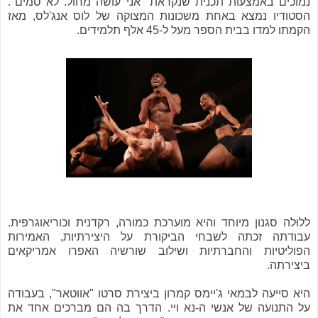
נמוכים באמצעות תכנית שנקראת "אני עושה מחול. לא סמים".
הסטודיו נמצא באחת משכונות המצוקה של לוס אנג'לס, מאז
הקמתו למדו בבית הספר מעל ל-45 אלף תלמידים.
ללוּלה סגנון מיוחד והיא מוערכת כמורה, רקדנית וכוריאוגרפית.
עבודתה זכתה לשבחי הביקורת על היצירתיות, האמירות
הפוליטיות והחברתיות ושילוב שורשיה האפרו אמריקאים
ביצירתה.
היא סייעה לבמאי ג'יימס קמרון ביצירת סרטו "אווטאר", בעבודה
על התנועה של אנשי ה-נא ויי. הדרך בה הם מברכים אחד את