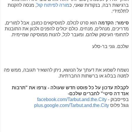
ברגישות רבה, בנקודות שאני, כ
מורה לפיתוח קול
, מנסה להקנות
לתלמידי.
סימור: הקדמה
הוא סרט לכולם. למוסיקאים כמובן. אבל למורים,
מדריכים, מנהלים, מנחים. כולם יכולים להפנים ולכוון את התובנות
לתחומי העיסוק שלהם. ומעבר לכל, להנות ממוסיקה שמיימית.
שלכם. גוני בר-סלע
נשמח לשמוע את דעתך על הנושא, ניתן להשאיר תגובה, ממש פה
למטה בבלוג או ברשתות החברתיות.
לקבלת עדכון על כל פוסט חדש שעולה - צרפו את "תרבות
אנד דה סיטי" לחברים שלכם-
בפייסבוק -
facebook.com/Tarbut.and.the.City
גוגל פלוס
plus.google.com/Tarbut.and.the.City