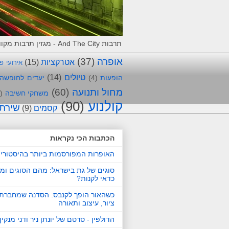
תרבות And The City - מגזין תרבות מקוון, המלצות וחוויות מאירועי תרבות. מביאים את התרבות לרשת !
אופרה
(37)
אטרקציות
(15)
אירועי פ
טיולים
(14)
הופעות
(4)
יעדים לחופשה
מחול ותנועה
(60)
משחקי חשיבה
)
קולנוע
(90)
שירת
קסמים
(9)
הכתבות הכי נקראות
האופרות המפורסמות ביותר בהיסטורי
סוגים של גת בישראל: מהם הסוגים ומ
כדאי לקנות?
כשהאור הופך לקנבס: הסדנה שמחברת 
ציור, עיצוב ותאורה
הדולפין - סרטם של יונתן ניר ודני מנקין