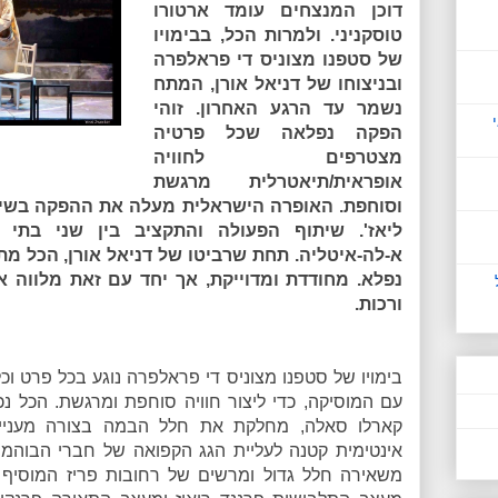
דוכן המנצחים עומד ארטורו
טוסקניני. ולמרות הכל, בבימויו
של סטפנו מצוניס די פראלפרה
ובניצוחו של דניאל אורן, המתח
נשמר עד הרגע האחרון. זוהי
הפקה נפלאה שכל פרטיה
מצטרפים לחוויה
אופראית/תיאטרלית מרגשת
וסוחפת. האופרה הישראלית מעלה את ההפקה בשי
ליאז'. שיתוף הפעולה והתקציב בין שני בתי 
א-לה-איטליה. תחת שרביטו של דניאל אורן, הכל מת
נפלא. מחודדת ומדוייקת, אך יחד עם זאת מלווה 
ורכות.
בימויו של סטפנו מצוניס די פראלפרה נוגע בכל פרט ו
עם המוסיקה, כדי ליצור חוויה סוחפת ומרגשת. הכל נכו
קארלו סאלה, מחלקת את חלל הבמה בצורה מעניינת
אינטימית קטנה לעליית הגג הקפואה של חברי הבוהמה
משאירה חלל גדול ומרשים של רחובות פריז המוסיף ל