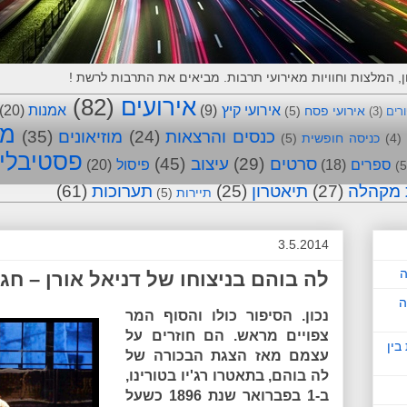
אירועים
(82)
אירועי קיץ
(9)
אמנות
(20)
אירועי פסח
(5)
ורים
(3)
מו
כנסים והרצאות
(24)
מוזיאונים
(35)
(4)
כניסה חופשית
(5)
פסטיבלי
סרטים
(29)
עיצוב
(45)
ספרים
(18)
פיסול
(20)
(5
 מקהלה
(27)
תיאטרון
(25)
תערוכות
(61)
תיירות
(5)
3.5.2014
ה
לה בוהם בניצוחו של דניאל אורן – חג
ה
נכון. הסיפור כולו והסוף המר
צפויים מראש. הם חוזרים על
בין
עצמם מאז הצגת הבכורה של
לה בוהם, בתאטרו רג'יו בטורינו,
ב-1 בפברואר שנת 1896 כשעל