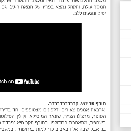
מעצב התלבושות פרננד רואיז ומעצב התאורה פרנקו מא
המסך עולה,
יפים ונוגעים ללב.
חורף פריזאי. קרררררררררר.
ארבעה אמנים צעירים ודלפונים מצטופפים יחד בדירה
הסופר, מרצ'לו הצייר, שונאר המוסיקאי וקולין הפילוס
בשחפת, מתאהבת ברודולפו. בחורף הקר היא נפרדת ממנ
בו, אבל שבה אליו באביב כדי למות בזרועותיו. במקב