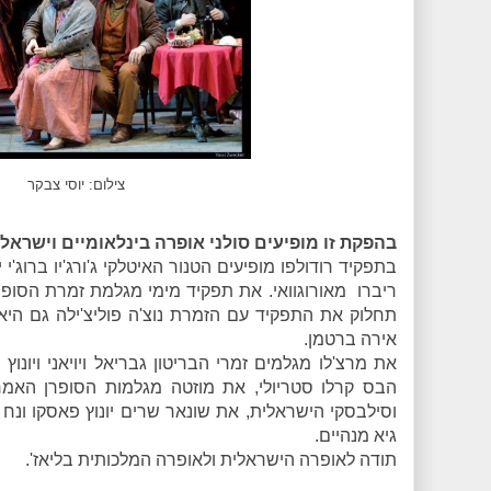
צילום: יוסי צבקר
בהפקת זו מופיעים סולני אופרה בינלאומיים וישראלי
בתפקיד רודולפו מופיעים הטנור האיטלקי ג'ורג'יו ברוג'י
ריברו מאורוגוואי. את תפקיד מימי מגלמת זמרת הסופ
תחלוק את התפקיד עם הזמרת נוצ'ה פוליצ'ילה גם היא
אירה ברטמן.
את מרצ'לו מגלמים זמרי הבריטון גבריאל ויויאני ויונו
הבס קרלו סטריולי, את מוזטה מגלמות הסופרן האמר
וסילבסקי הישראלית, את שונאר שרים יונוץ פאסקו ונח ב
גיא מנהיים.
תודה לאופרה הישראלית ולאופרה המלכותית בליאז'.