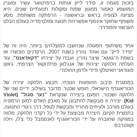
בזכות מגמה זו, סידר לייק אוחזת ברפרטואר עשיר ומעניין
המושפע כאמור ממגוון שפות ומקולות תנועתיים שונים. היא
מציעה לצופיה בראש ובראשונה - הרפתקה משותפת. מסע
משותף שחוקר אינסוף אפשרויות תנועה ומולטימדיה בעולם הבלט
העכשווי והמודרני.
אחד משיתופי הפעולה שנחשבו למוצלחים ביותר, היה זה של
"סידר לייק" עם אוהד נהרין בשנת 2007. הרקדנים הוכשרו אז
בשפת ה"גאגא" שיצר נהרין, ועבדו על יצירתו
"דקאדאנס"
. עוד
העלתה הלהקה יצירות של אנג'לאן פרלז'וקאז' הצרפתי, ג'אקו
פוגודאני האיטלקי ודידי ולדמן ההולנדי.
במסגרת סיבוב ההופעות הנוכחי, תבצע הלהקה יצירה של
הכוריאוגרף הישראלי, חופש שכטר. מדובר בשילוב ידיים שני של
הלהקה ושכטר, הפעם ביצירה שנקראת
"נער סגול" (Violet
Kid)
. יצירה זו מבקשת להתבונן על מאבק האדם למען הרמוניה
בעולם מורכב ולעיתים מחריד ומבקשת לטפל, דרך ניגודי התנועה,
בתמצית הקיום. היצירה מבוצעת על ידי כל רקדני הלהקה, מלווה
במוזיקה שחוברה על ידי הכוריאוגרף לאנסמבל כלי צ'לו, ויולה
וקונטרבס.