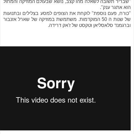
"שבריר תשובה לשאלה מהו קצב, נושא שבעולם המוזיקה והמחול
הוא אתגר ענק".
"כורח, פעם נוספת" לוקחת את הצופים למסע בצלילים ובתנועות
של שנות ה 50 המוקדמות. משתמשת במוזיקה של שארל אזנבור
וברגמנד סלאסליאן וטקסט של ז'אק דרידה.