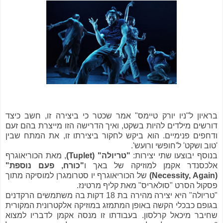
בראיון ל"ניו יורק טיימס" אמר שכטר כי ביצירה זו, חשב כיצד
דורשים מילדים להיות בשקט, ואיך הדרישה הזו מייצרת בהם זעם
ודחפים פנימיים. הוא ביקש לחקור ביצירתו זו, את המתח שבין
'טוב ושקט' ל'חופשי ורועש'.
בנוסף יבוצעו שתי יצירות:
"טריולה" (Tuplet)
, מאת הכוריאוגרף
אלכסנדר אקמן למוזיקה של באך ו
"כורח, פעם נוספת"
(Necessity, Again)
של הכוריאוגרף יו סטרומגרן למוסיקה מתוך
פסקול הסרט "סולאריס" מאת קליף מרטינז.
"טריולה" היא יצירה מהירה בת 18 דקות בה משתמשים הרקדנים
בגופם כבכלי הקשה באופן המתמזג במוזיקה אלקטרונית המקורית
שחיבר מיכאל קרלסון. בעבודתו זו מנסה אקמן לדבריו למצוא