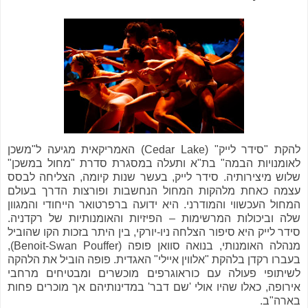
להקת "סידר לייק" (Cedar Lake) האמריקאית מגיעה ל"משכן
לאומנויות הבמה" בת"א ותעלה במסגרת סדרת "מחול במשכן"
שלוש מיצירותיה. סידר לייק, בעשר שנות קיומה, הצליחה לבסס
עצמה כאחת מלהקות המחול הנחשבות ופורצות הדרך בעולם
המחול העכשווי והמודרני. היא ידועה ברפרטואר הייחודי והמגוון
שלה וביכולות המרשימות – הפיזיות והאומנותיות של רקדניה.
סידר לייק היא סיפור הצלחה ניו-יורקי, בין היתר בזכות הקו שהוביל
מנהלה האומנותי, בנואה סוואן פופה (Benoit-Swan Pouffer),
בעברו רקדן בלהקת "אלווין איילי" האגדית. פופה הוביל את הלהקה
לשיתופי פעולה עם כוראוגרפים מוכשרים ומבטיחים מרחבי
אירופה, כאלו שהיו אולי 'שם דבר' במדינותיהם אך מוכרים פחות
בארה"ב.