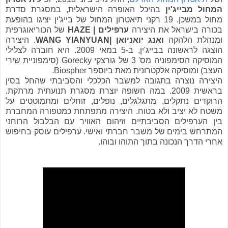
המחול מבייג'ין
בהיכל האופרה הישראלית, במסגרת סדרת
מחול במשכן. 19 רקני תיאטרון המחול של בייג'ין יציגו בהופעת
בכורה בישראל את היצירה
ערפילים | HAZE
של הכוריאוגרפית
ומנהלת הלהקה
ואנג יואניואן |WANG YIANYUAN
. היצירה
הוצגה לראשונה בבייג'ין, ב-5 במאי 2009. היא חוברה לצלילי
המוסיקה הסימפוניה מס' 3 של גורצקי Gorecky (סימפוניית שירי
העצב) ומוסיקה אלקטרונית מאת ביוספר Biospher.
היצירה נוצרה בתגובה למשבר הכלכלי והסביבתי שהחל בסין
בראשית 2009. במה חשופה יוצרת מסגרת תנועתית מרתקת.
הרוקדים נתקלים, מתגלגלים, נופלים, זוחלים ומתמוטטים על
משטח לא יציב ולא בטוח. היצירה מתפתחת כמטפורה המחברת
בין הערפילים הסביבתיים וזיהום האוויר עם הבלבול הרוחני
המתרחש בימים של משבר חברתי ואישי. ערפילים עוסק בחיפוש
אחרי הדרך הנכונה בתוך התוהו ובוהו.