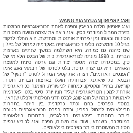
ואנג יואניואן |WANG YIANYUAN
ואנג יואניואן נולדה בבייג'ין והפכה לאחת הכוריאוגרפיות הבולטות
בזירת המחול המודרני בסין. ואנג רואה את עצמה נטועה במסורות
הסיניות ובאותו זמן יצירתית אותנטית ומחדשת. היא החלה לרקוד
בגיל 10 והמשיכה בלימוד כוריאוגרפיה באקדמיה למחול של בייג'ין
שם כיהנה גם כמורה. היא השתלמה במשך שנתיים בארצות
הברית. ב 1998 מונתה לכוריאוגרפית בית של הבלט הלאומי של
סין, במסגרתו יצרה מספר יצירות וגם גרסה סינית למפצח
האגוזים. היא גם יצרה גרסת בלט לסרטו של הבמאי זאנג אימו
"הפנסים האדומים", ויצרה את קטעי המחול לסרט "הנשף" של
הבמאי פג שיאוגנג. עבודותיה הועלו בארצות הברית, רוסיה,
קוריאה, ברזיל ומקסיקו. כמחווה לכישוריה, הוזמנה ככוריאוגרפית
אורחת למכון הכוריאוגרפיה שליד הניו יורק סיטי בלט. לאקדמיה
לאמנויות הבמה של הונג קונג, לבלט הדני המלכותי ולבלט שנחאי.
בנוסף לפרסים בהם זכתה כרקדנית בין היתר בתחרות
הבינלאומית למחול בפריז, זכתה בפרס הכוריאוגרפית הטובה
ביותר בתחרות בינלאומית בבולגריה, בתחרות בינלאומית
במוסקבה, בשנחאי, ועוד. עם השנים, הפכה ואנג לכוריאוגרפית
הסינית המעוטרת ביותר בפרסים בינלאומיים.