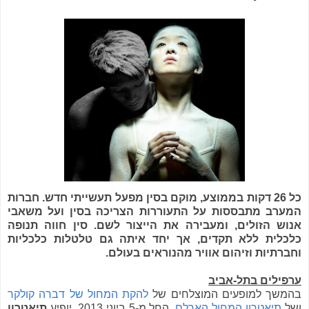
כל 26 דקות בממוצע, מוקם בסין מפעל תעשייתי חדש. חברות
המערב מתבססות על התעוררות הצריכה בסין ועל משאבי
אנוש הזולים, ומעבירה את הייצור לשם. סין חווה תנופה
כלכלית ללא תקדים, אך יחד איתה גם טלטלות כלכליות
וחברתיות וזיהום אוויר מהנוראים בעולם.
ערפילים בתל-אביב
בהמשך למופעים המוצלחים של
להקת המחול של דברה קולקר
ושל
תיאטרון המחול הארלם
, החל מ-5 ביוני 2013, יופיע
תיאטרון