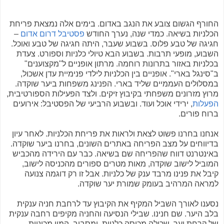
החורף הגשום צובע את הנגב באדום. בימים אלה נמצאת פריחת
הכלניות בשיאה. כמדי שנה, נערך החודש
פסטיבל דרום אדום
–
חגיגה של טבע פלוס. בשבוע שעבר, היתה חגיגה של טבע ואוכל.
השבוע, מופעי תרבות. בשבוע הבא טיולי כלניות וספורט. צעדת
בכלניות באזור בתרונות רוחמה. מרתון אופניים ל"מקצוענים"
ב"סינגל בארי". אופניים בין הכלניות לילדי פנימיית עדן אשכול,
במסלולים העממיים שליד בארי. הפנינג משפחות ביער שוקדה.
מרוץ מזרונים משפחתי בקיבוץ זיקים. ולצד הפעילות הספורטיבית,
הפעלות
, ירידי אוכל ועוד. ובשבוע הרביעי של הפסטיבל: אירועים
ברוח פורים.
אנחנו בחרנו פשוט לצאת ולראות את פריחת הכלניות. לאחר עיון
בדיווחים על מצב הפריחה באתרים השונים, בחרנו ביער שוקדה.
באינטרנט דווח שהפריחה שם בשיאה. כבר עם הירידה מהכביש
המוביל לישוב שוקדה, מאות מטרים ספורים מהכניסה לישוב,
קיבל את פנינו מרבד ענק של כלניות. אבל זו רק דוגמה צנועה
למראה המרהיב בעומק שמורת יער שוקדה.
נסענו לאורך השביל המקיף את הקיבוץ עד לרחבת חניה ענקית
בלב היער. שם חנינו. שבילי הנסיעה והחניה מקיפים רחבה ענקית
של קרחת יער, שכולה מכוסה כלניות. ומסביב, המון מכוניות,