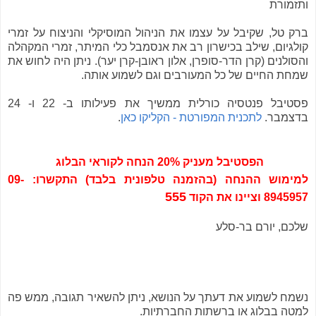
ותזמורת
ברק טל, שקיבל על עצמו את הניהול המוסיקלי והניצוח על זמרי
קולגיום, שילב בכישרון רב את אנסמבל כלי המיתר, זמרי המקהלה
והסולנים (קרן הדר-סופרן, אלון ראובן-קרן יער). ניתן היה לחוש את
שמחת החיים של כל המעורבים וגם לשמוע אותה.
פסטיבל פנטסיה כורלית ממשיך את פעילותו ב- 22 ו- 24
בדצמבר.
לתכנית המפורטת - הקליקו כאן
.
הפסטיבל מעניק 20% הנחה לקוראי הבלוג
למימוש ההנחה (בהזמנה טלפונית בלבד) התקשרו:
09-
555
8945957 ו
ציינו את הקוד
שלכם, יורם בר-סלע
נשמח לשמוע את דעתך על הנושא, ניתן להשאיר תגובה, ממש פה
למטה בבלוג או ברשתות החברתיות.