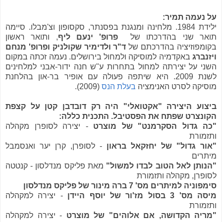
על נעמה תמיר:
ילידת 1984. מלחינה ומנגנת בפסנתר, סקסופון וצ'מבלו. סיימה
תואר שני בהדרכתו של
פרופ' ינעם ליף
, ותואר ראשון
בקומפוזיציה בהדרכתם של
ד"ר ולדימיר שקולניק ופרופ' מנחם
ויזנברג
באקדמיה למוסיקה ולמחול בירושלים. נעמה זכתה במקום
השני על יצירתה למחול בתחרות ע"ש חנה ידור-אבני למלחינים
לשנת 2009. היא שיתפה פעולה עם אופיר בר-און בהלחנת
מוסיקה לסרט האנימציה
בעלת הנס
(2009).
ביצוע היצירה "אקטואלי" היה רק דובדבן קטן על קצפת
הקונצרט שפתח את הפסטיבל. התכנית כללה:
"כה גדול הסקרמנט" של מוצרט
- יצירה לסופרן מקהלה
ותזמורת
"אור גדול" של יחזקאל בראון
- לסופרן, קרן יער ואנסמבל
מיתרים
"הנותן לאל הטוב לבדו למשול"
מאת פליקס מנדלסון - קנטטה
לסופרן, מקהלה ותזמורת
סימפוניה למיתרים מס' 7 ברה מינור של פליקס מנדלסון
מיסה מס' 3 בסול מז'ור של יוסף היידן
- יצירה למקהלה
ותזמורת
"מריה הקדושה, אם אלוהים" של מוצרט
- יצירה למקהלה