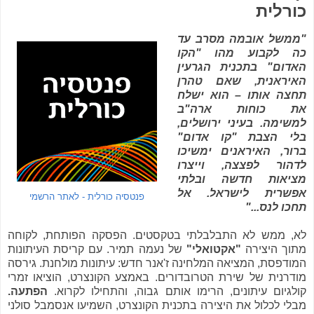
כורלית
"ממשל אובמה מסרב עד
כה לקבוע מהו "הקו
האדום" בתכנית הגרעין
האיראנית, שאם טהרן
תחצה אותו – הוא ישלח
את כוחות ארה"ב
למשימה. בעיני ירושלים,
בלי הצבת "קו אדום"
ברור, האיראנים ימשיכו
לדהור לפצצה, וייצרו
מציאות חדשה ובלתי
אפשרית לישראל. אל
פנטסיה כורלית - לאתר הרשמי
תחכו לנס..."
לא, ממש לא התבלבלתי בטקסטים. הפסקה הפותחת, לקוחה
מתוך היצירה
"אקטואלי"
של נעמה תמיר. עם קריסת העיתונות
המודפסת, המציאה המלחינה ז'אנר חדש: עיתונות מולחנת. גירסה
מודרנית של שירת הטרובדורים. באמצע הקונצרט, הוציאו זמרי
קולגיום עיתונים, הרימו אותם גבוה, והתחילו לקרוא.
הפתעה.
מבלי לכלול את היצירה בתכנית הקונצרט, השמיעו אנסמבל סולני