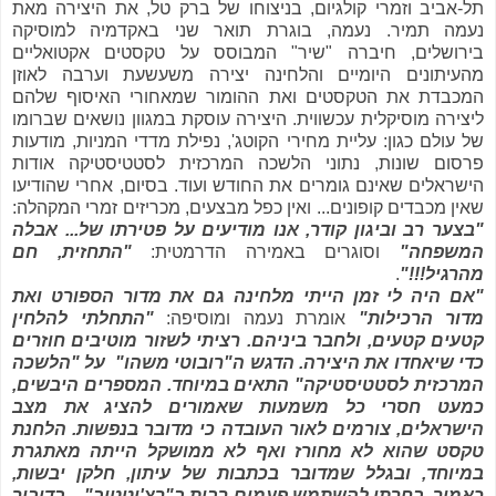
תל-אביב וזמרי קולגיום, בניצוחו של ברק טל, את היצירה מאת
נעמה תמיר. נעמה, בוגרת תואר שני באקדמיה למוסיקה
בירושלים, חיברה "שיר" המבוסס על טקסטים אקטואליים
מהעיתונים היומיים והלחינה יצירה משעשעת וערבה לאוזן
המכבדת את הטקסטים ואת ההומור שמאחורי האיסוף שלהם
ליצירה מוסיקלית עכשווית. היצירה עוסקת במגוון נושאים שברומו
של עולם כגון: עליית מחירי הקוטג', נפילת מדדי המניות, מודעות
פרסום שונות, נתוני הלשכה המרכזית לסטטיסטיקה אודות
הישראלים שאינם גומרים את החודש ועוד. בסיום, אחרי שהודיעו
שאין מכבדים קופונים... ואין כפל מבצעים, מכריזים זמרי המקהלה:
"בצער רב וביגון קודר, אנו מודיעים על פטירתו של... אבלה
המשפחה"
וסוגרים באמירה הדרמטית:
"התחזית, חם
מהרגיל!!!"
.
"אם היה לי זמן הייתי מלחינה גם את מדור הספורט ואת
מדור הרכילות"
אומרת נעמה ומוסיפה:
"
התחלתי להלחין
קטעים קטעים, ולחבר ביניהם. רציתי לשזור מוטיבים חוזרים
כדי שיאחדו את היצירה. הדגש ה"רובוטי משהו" על "הלשכה
המרכזית לסטטיסטיקה" התאים במיוחד. המספרים היבשים,
כמעט חסרי כל משמעות שאמורים להציג את מצב
הישראלים, צורמים לאור העובדה כי מדובר בנפשות.
הלחנת
טקסט שהוא לא מחורז ואף לא ממושקל הייתה מאתגרת
במיוחד, ובגלל שמדובר בכתבות של עיתון, חלקן יבשות,
כאמור, בחרתי להשתמש פעמים רבות ב"רצ'יטטיב" – בדיבור