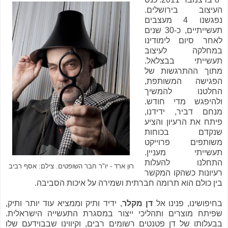
העיצוב בירושלים.
נפגשנו 4 מעצבים
תעשייתיים, כ-30 שנים
לאחר סיום לימודינו
במחלקה לעיצוב
תעשייתי בבצלאל.
מתוך ההתרגשות של
הפגישה המשותפת,
החלטנו להמשיך
ולהיפגש מדי חודש.
מנחם דביר, ידידנו,
פיתח את הרעיון והציע
שנקדם בכוחות
משותפים פרוייקט
תעשייתי מעניין.
התחלנו להעלות
רון ארד - יו"ר חבר השופטים. צילם: אסף רביב
רעיונות כשהקו המקשר
בין כולם הוא תרומה חברתית ושמירה על איכות הסביבה.
בחיפושינו, פנינו אל
דן מקלר
, ידיד ותיק וממציא עוד יותר ותיק,
שפיתח מוצרים ותהליכי ייצור במסגרת התעשייה הישראלית.
בבעלותו של דן פטנטים רשומים רבים, וקיווינו שבבוידעם שלו