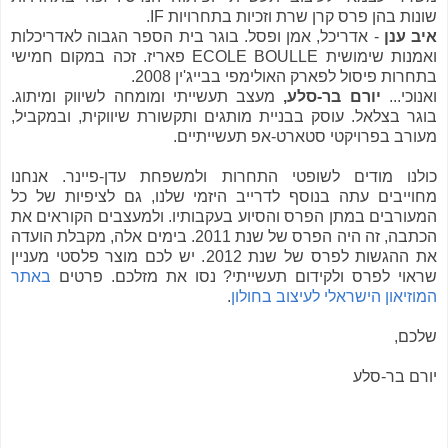
שונות בהן פרס קרן שרת וזכיות בתחרויות IF.
איב ענן
- אדריכל, אמן ופסל. בוגר בית הספר הגבוה לאדריכלות
ואמנות שימושית ECOLE BOULLE פאריז. זכה במקום חמישי
בתחרות פיסול לפארק האולימפי בבייג'ין 2008.
ואנוכי...
יורם בר-סלע,
מעצב תעשייתי ומומחה לשיווק ומיתוג.
בוגר בצלאל. עוסק בבניית מותגים ותקשורת שיווקית, ובמקביל,
מעורב בפרויקטי סטארט-אפ תעשייתיים.
כולנו מודים לשופטי התחרות ולמשפחת עדן-פיינר. אנחנו
מחוייבים עתה בנוסף לדרייב היזמי שלנו, גם לציפיות של כל
המעורבים במתן הפרס והסיוע בעקבותיו. ולמעצבים הקוראים את
הכתבה, זה היה הפרס של שנת 2011. בימים אלה, מקבלת הועדה
את ההגשות לפרס של שנת 2012. יש לכם מוצר פלסטי מעניין
שראוי לפרס ולקידום תעשייתי? נסו את מזלכם. פרטים
באתר
המוזיאון הישראלי לעיצוב בחולון
.
שלכם,
יורם בר-סלע