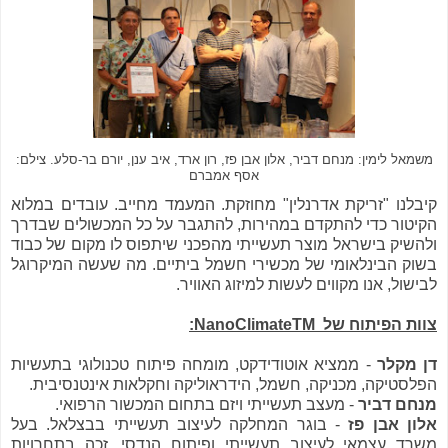
משמאל לימין: מנחם דביר, אלון אבן פז, רון ארד, איב ענן, יורם בר-סלע. צילם:
אסף אמברם
קיבלנו "זריקת אדרנלין" מחוזקת. המעמד מחייב. עובדים במלוא
הקיטור כדי להתקדם במהירות, להתגבר על כל המכשולים שבדרך
ולהשיק בישראל מוצר תעשייתי מהפכני שיתפוס לו מקום של כבוד
בשוק הבינלאומי של מכשירי חשמל ביתיים. מה שעשה המיקרוגל
לבישול, אנו מקווים לעשות למיזוג האוויר.
צוות הפיתוח של NanoClimateTM:
דן מקלר
- ממציא אוטודידקט, מומחה פיתוח טכנולוגי בתעשיות
הפלסטיקה, מכניקה, חשמל, הידראוליקה וחקלאות אינטנסיבית.
מנחם דביר
- מעצב תעשייתי ויזם בתחום המכשור הרפואי.
אלון אבן פז
- בוגר המחלקה לעיצוב תעשייתי בבצלאל. בעל
משרד עצמאי לעיצוב תעשייתי ופיתוח הנדסי. זכה בתחרויות