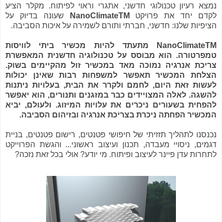
נמצא רעיון טכנולוגי חדשני, אתגרי וראוי לפיתוח. מקלר הציע
לקדם יחד את פרויקט
NanoClimateTM
שעונה בדיוק על
הציפיות שלנו: חדשני, חברתי ותורם לשמירה על איכות הסביבה.
NanoClimateTM מתעתד להיות מכשיר ביתי לוויסות
טמפרטורה. הוא מבוסס על טכנולוגיה חדשנית המאפשרת
צריכת אנרגיה נמוכה מאד במכשיר זול מהקיימים בשוק.
הצלחת המכשיר תאפשר למשפחות רבות שאינן יכולות
לעשות זאת היום, לחמם ולקרר את הבית, בעלויות ניתנות
להשגה. לאלה המצויידים כבר במזגנים ותנורים, הוא יאפשר
להפחית בשעורים ניכרים את עלויות המיזוג. ולעולם, יביא
המכשיר הפחתה ניכרת בצריכת אנרגיה ובזיהום הסביבה.
נכנסנו לתהליך תזזיתי של חיפושי פטנטים, רישום פטנטים, בניית
דגמים, ניסויי מעבדה, תכנון ועיצוב ראשוני... והגשת הפרוייקט
לתחרות עדן פיינר לעיצוב ופיתוח. מי יודע? אולי בכל זאת נזכה?