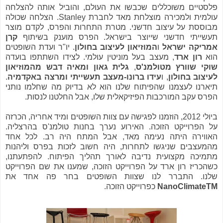
פלסטיים משוכללים שכבשו את העולם, והוביל אותה להצלחה
עולמית ולמכירה מוצלחת מאד לחברת Stanley. הצלחה שכולה
מבוססת על עיצוב חדשני. מטרת התחרות והפרס, לקדם מוצר
תעשייתי חדשני שייוצר בישראל. הפרס מוענק בשיתוף
קרן
אמריקה ישראל
ו
המוזיאון לעיצוב בחולון
. יו"ר ועדת השופטים
הוא
רון ארד
, מעצב בעל מוניטין עולמי. לצידו השתתפו בועדה
שוקי שוורץ מטולמנ'ס
,
גלית גאון ומאיה דבש מהמוזיאון
לעיצוב בחולון
, ו
עידו ברונו-מעצב תעשייתי ומרצה באקדמיה
.
תיארנו לעצמנו שהפיתוח שלנו הוא לא בדיוק מה שחלמו נותני
הפרס עקב המורכבות הפיזיקאלית שלו, אבל החלטנו לנסות.
ביולי 2012, הוזמנו לפגישה עם צוות השופטים ומיד אחריה, הכרזה
על הפרוייקט הזוכה. האירוע נערך בחנות טולמנ'ס בהרצליה.
האווירה היתה נעימה מאד, אבל המתח היה רב. לכל אחד
מהמעצבים שניגשו לתחרות, היה חשוב לזכות בפרס וליהנות
מתמיכה מקצועית נדיבה לאורך תהליך הפיתוח. להפתעתנו,
כשהכריז רון ארד על הפרוייקט הזוכה, שמענו את שם הפרוייקט
שלנו. התברר לנו שצוות השופטים בחר פה אחד את
NanoClimateTM
כפרוייקט הזוכה.