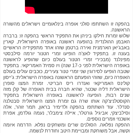
בהפקה זו השתתפו סולני אופרה בינלאומיים וישראלים מהשורה
הראשונה.
שלוש זמרות חילקו ביניהן את התפקיד הראשי בהפקה זו: ברברה
האבמן ההולנדית בהופעה ראשונה באופרה הישראלית, קארין
באבג'יאן הארמנית ואירה ברטמן שזהו אחד מתפקידיה הראשיים
בעונה זו. בתפקיד לאצ'ה הופיעו זמרי הטנור יורמה סילבסטי
מפינלנד (מבכירי זמרי הטנור בעולם כיום שהופיע לראשונה
באופרה הישראלית לפני כ-17 שנה) ויו סמית' האמריקאי. בתפקיד
שטבה הופיעו לסירוגין שני זמרי טנור צעירים, כוכבים עולים בעולם
האופרה כיום, שזוהי הופעתם הראשונה באופרה הישראלית: ג'ייסון
קולינס האמריקאי ואנדרו ריס הבריטי. זמרת המצו סופרן
הישראלית דליה שכטר, שהיא חברה בבית האופרה של קלן מזה
שנים רבות, הופיעה לראשונה באופרה הישראלית בתפקיד
הקוסטלניצ'קה אותו שרה גם זמרת המצו הישראלית סבטלנה
סנדלר. עוד השתתפו בהפקה ולדימיר בראון, תמר זוהר, אלה
וסילביצקי, אביגיל גורטלר, איילה צימבלר, נעמה גולדמן, אפרת
אשכנזי וזמרים נוספים.
ההפקה נפלאה. הסולנים שרים ומשחקים נפלא. הדרמה איומה
וקשה, אבל משוחקת ומבויימת היטב וחודרת לנשמה.