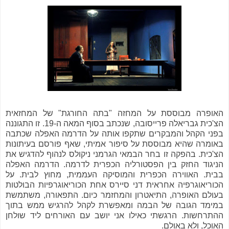
האופרה מבוססת על המחזה "בתה החורגת" של המחזאית
הצ'כית גבריאלה פרייסובה, שנכתב בסוף המאה ה-19. זו התגוננה
בפני הקהל והמבקרים שתקפו אותה על הדרמה האפלה שכתבה
באומרה שהיא מבוססת על סיפור אמיתי, שאף פורסם בעיתונות
הצ'כית. בהפקה זו בחר הבמאי הגרמני ניקולס לנהוף להדגיש את
הניגוד החזק בין הפסטורליה הכפרית לדרמה. הדרמה האפלה
בבית. האווירה הכפרית והמוסיקה העממית, מחוץ לבית. על
הכוריאוגרפיה אחראית דני סיירס אחת הכוריאוגרפיות הבולטות
בעולם האופרה, התיאטרון והמחזמר כיום. התפאורה, משתמשת
במימד הגובה של הבמה ומאפשרת לקהל להרגיש ממש בתוך
ההתרחשות. הרגשתי כאילו אני יושב עם האורחים ליד שולחן
האוכל, ולא באולם.