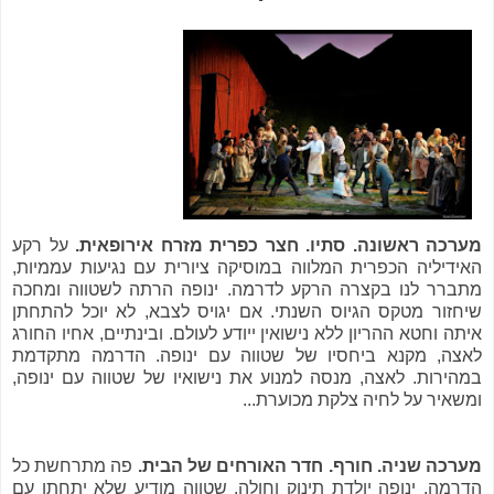
מערכה ראשונה. סתיו. חצר כפרית מזרח אירופאית.
על רקע
האידיליה הכפרית המלווה במוסיקה ציורית עם נגיעות עממיות,
מתברר לנו בקצרה הרקע לדרמה. ינופה הרתה לשטווה ומחכה
שיחזור מטקס הגיוס השנתי. אם יגויס לצבא, לא יוכל להתחתן
איתה וחטא ההריון ללא נישואין ייודע לעולם. ובינתיים, אחיו החורג
לאצה, מקנא ביחסיו של שטווה עם ינופה. הדרמה מתקדמת
במהירות. לאצה, מנסה למנוע את נישואיו של שטווה עם ינופה,
ומשאיר על לחיה צלקת מכוערת...
מערכה שניה. חורף. חדר האורחים של הבית.
פה מתרחשת כל
הדרמה. ינופה יולדת תינוק וחולה. שטווה מודיע שלא יתחתן עם