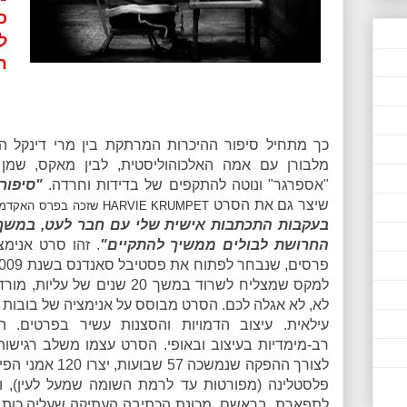
כ
ל
ח
כך מתחיל סיפור ההיכרות המרתקת בין מרי דינקל 
"אספרגר" ונוטה להתקפים של בדידות וחרדה.
"סיפור
שיצר גם את הסרט
HARVIE KRUMPET שזכה בפרס האקדמיה לסרט האנימציה הקצר
בעקבות התכתבות אישית שלי עם חבר לעט, במשך כ
החרושת לבולים ממשיך להתקיים"
. זהו סרט אנימצ
למקס שמצליח לשרוד במשך 20 שנים 
לא, לא אגלה לכם. הסרט מבוסס על אנימציה של בובות
עילאית. עיצוב הדמויות והסצנות עשיר בפרטים. הו
רב-מימדיות בעיצוב ובאופי. הסרט עצמו משלב רגישות 
לתפארת, בראשם, מכונת הכתיבה העתיקה שעליה כותב 