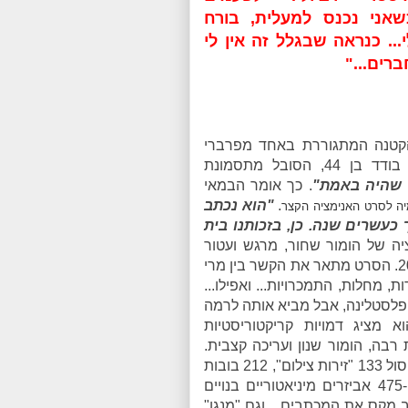
שאני נכנס למעלית, בורח
י... כנראה שבגלל זה אין לי
ברים..."
הקטנה המתגוררת באחד מפרברי
מלבורן עם אמה האלכוהוליסטית, לבין מאקס, שמן בודד בן 44, הסובל מתסמונת
 שהיה באמת"
. כך אומר הבמאי
.
"הוא נכתב
עשרים שנה. כן, בזכותנו בית
יה של הומור שחור, מרגש ועטור
פרסים, שנבחר לפתוח את פסטיבל סאנדנס בשנת 2009. הסרט מתאר את הקשר בין מרי
של עליות, מורדות, מחלות, התמכרויות... ואפילו...
 פלסטלינה, אבל מביא אותה לרמה
א מציג דמויות קריקטוריסטיות
רבה, הומור שנון ועריכה קצבית.
לצורך ההפקה שנמשכה 57 שבועות, יצרו 120 אמני הפיסול 133 "זירות צילום", 212 בובות
פלסטלינה (מפורטות עד לרמת השומה שמעל לעין), ו-475 אביזרים מיניאטוריים בנויים
מקס את המכתבים... וגם "מנגן"