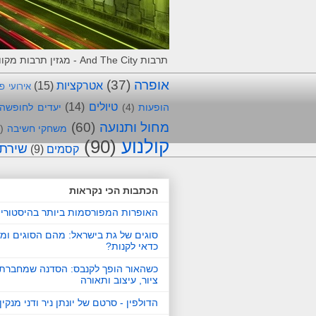
תרבות And The City - מגזין תרבות מקוון, המלצות וחוויות מאירועי תרבות. מביאים את התרבות לרשת !
אופרה
(37)
אטרקציות
(15)
אירועי פ
טיולים
(14)
הופעות
(4)
יעדים לחופשה
מחול ותנועה
(60)
משחקי חשיבה
)
קולנוע
(90)
שירת
קסמים
(9)
הכתבות הכי נקראות
האופרות המפורסמות ביותר בהיסטורי
סוגים של גת בישראל: מהם הסוגים ומ
כדאי לקנות?
כשהאור הופך לקנבס: הסדנה שמחברת 
ציור, עיצוב ותאורה
הדולפין - סרטם של יונתן ניר ודני מנקין