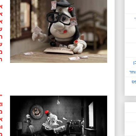
א
א
ש
ה
ש
מ
ח
ן
וחד
פס
"
ו
מ
א
ו
מ