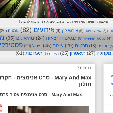
אירועים
(82)
אירועי קיץ
(9)
אמנות
(20)
אירועי פסח
(5)
ורים
(3)
מו
כנסים והרצאות
(24)
מוזיאונים
(35)
(4)
כניסה חופשית
(5)
פסטיבלי
סרטים
(29)
עיצוב
(45)
ספרים
(18)
פיסול
(20)
(5
 מקהלה
(27)
תיאטרון
(25)
תערוכות
(61)
תיירות
(5)
7.6.2011
ה
Mary And Max - סרט אנימציה
חולון
ה
Mary And Max - סרט אנימציה עטור פרסים – הבמאי: אדם אליוט
בין
76
"